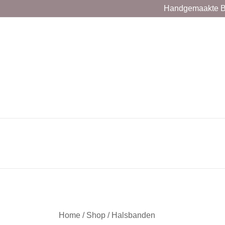
Ga
Handgemaakte Bio
naar
de
inhoud
Home
/
Shop
/
Halsbanden