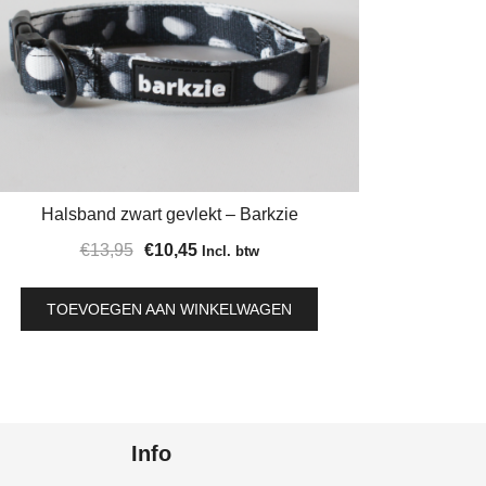
Halsband zwart gevlekt – Barkzie
Oorspronkelijke
Huidige
€
13,95
€
10,45
Incl. btw
prijs
prijs
was:
is:
TOEVOEGEN AAN WINKELWAGEN
€13,95.
€10,45.
Info