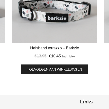
Halsband terrazzo – Barkzie
Oorspronkelijke
Huidige
€
13,95
€
10,45
Incl. btw
prijs
prijs
was:
is:
TOEVOEGEN AAN WINKELWAGEN
€13,95.
€10,45.
Links