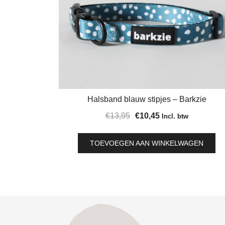
Halsband blauw stipjes – Barkzie
Oorspronkelijke
Huidige
€
13,95
€
10,45
Incl. btw
prijs
prijs
was:
is:
TOEVOEGEN AAN WINKELWAGEN
€13,95.
€10,45.