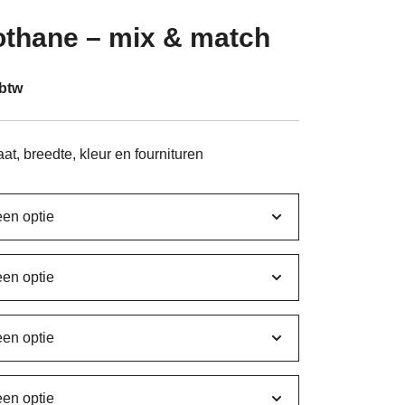
othane – mix & match
sklasse:
 btw
95
t, breedte, kleur en fournituren
95