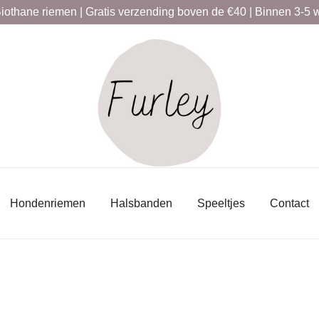
thane riemen | Gratis verzending boven de €40 | Binnen 3-5 
Biothane hondenriemen
Furley
Hondenriemen
Halsbanden
Speeltjes
Contact