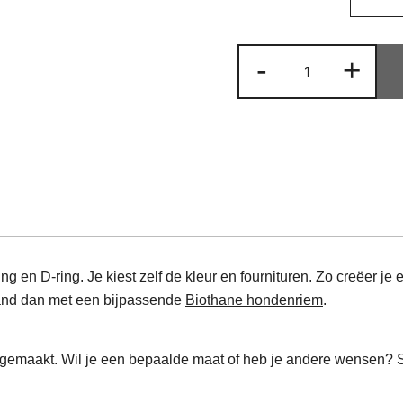
Halsband
-
+
Biothane
-
mix
&
match
aantal
 en D-ring. Je kiest zelf de kleur en fournituren. Zo creëer je e
and dan met een bijpassende
Biothane hondenriem
.
emaakt. Wil je een bepaalde maat of heb je andere wensen? 