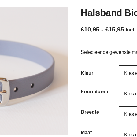
Halsband Bi
Prij
€
10,95
-
€
15,95
Incl.
€10,
tot
Selecteer de gewenste maa
€15,
Kleur
Fournituren
Breedte
Maat